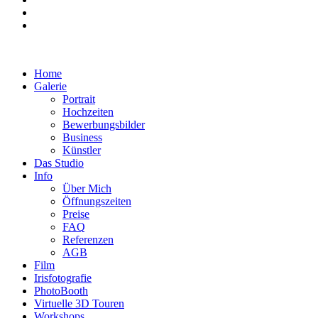
Home
Galerie
Portrait
Hochzeiten
Bewerbungsbilder
Business
Künstler
Das Studio
Info
Über Mich
Öffnungszeiten
Preise
FAQ
Referenzen
AGB
Film
Irisfotografie
PhotoBooth
Virtuelle 3D Touren
Workshops