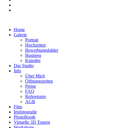
Home
Galerie
Portrait
Hochzeiten
Bewerbungsbilder
Business
Künstler
Das Studio
Info
Über Mich
Öffnungszeiten
Preise
FAQ
Referenzen
AGB
Film
Irisfotografie
PhotoBooth
Virtuelle 3D Touren
Workshops