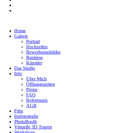
Home
Galerie
Portrait
Hochzeiten
Bewerbungsbilder
Business
Künstler
Das Studio
Info
Über Mich
Öffnungszeiten
Preise
FAQ
Referenzen
AGB
Film
Irisfotografie
PhotoBooth
Virtuelle 3D Touren
Workshops