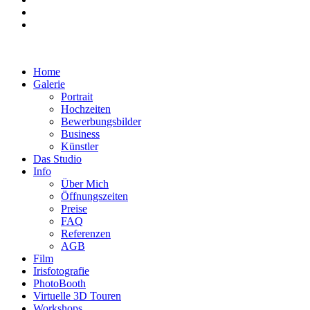
Home
Galerie
Portrait
Hochzeiten
Bewerbungsbilder
Business
Künstler
Das Studio
Info
Über Mich
Öffnungszeiten
Preise
FAQ
Referenzen
AGB
Film
Irisfotografie
PhotoBooth
Virtuelle 3D Touren
Workshops