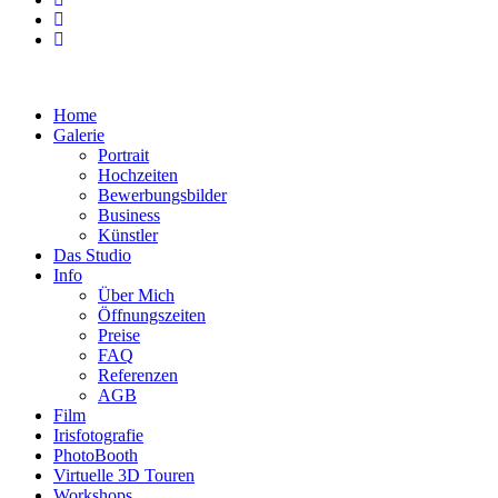
Home
Galerie
Portrait
Hochzeiten
Bewerbungsbilder
Business
Künstler
Das Studio
Info
Über Mich
Öffnungszeiten
Preise
FAQ
Referenzen
AGB
Film
Irisfotografie
PhotoBooth
Virtuelle 3D Touren
Workshops