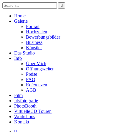
Home
Galerie
Portrait
Hochzeiten
Bewerbungsbilder
Business
Künstler
Das Studio
Info
Über Mich
Öffnungszeiten
Preise
FAQ
Referenzen
AGB
Film
Irisfotografie
PhotoBooth
Virtuelle 3D Touren
Workshops
Kontakt