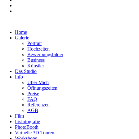
Home
Galerie
Portrait
Hochzeiten
Bewerbungsbilder
Business
Künstler
Das Studio
Info
Über Mich
Öffnungszeiten
Preise
FAQ
Referenzen
AGB
Film
Irisfotografie
PhotoBooth
Virtuelle 3D Touren
Workshops