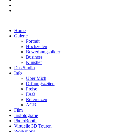
Home
Galerie
Portrait
Hochzeiten
Bewerbungsbilder
Business
Künstler
Das Studio
Info
Über Mich
Öffnungszeiten
Preise
FAQ
Referenzen
AGB
Film
Irisfotografie
PhotoBooth
Virtuelle 3D Touren
Workshops