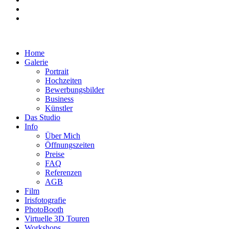
Home
Galerie
Portrait
Hochzeiten
Bewerbungsbilder
Business
Künstler
Das Studio
Info
Über Mich
Öffnungszeiten
Preise
FAQ
Referenzen
AGB
Film
Irisfotografie
PhotoBooth
Virtuelle 3D Touren
Workshops