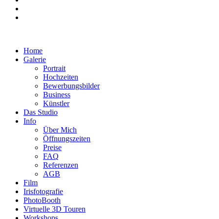
Home
Galerie
Portrait
Hochzeiten
Bewerbungsbilder
Business
Künstler
Das Studio
Info
Über Mich
Öffnungszeiten
Preise
FAQ
Referenzen
AGB
Film
Irisfotografie
PhotoBooth
Virtuelle 3D Touren
Workshops