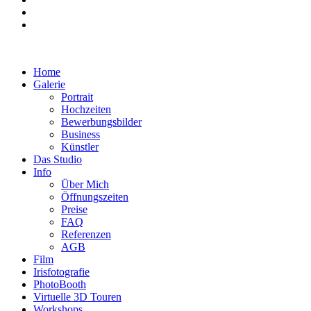
Home
Galerie
Portrait
Hochzeiten
Bewerbungsbilder
Business
Künstler
Das Studio
Info
Über Mich
Öffnungszeiten
Preise
FAQ
Referenzen
AGB
Film
Irisfotografie
PhotoBooth
Virtuelle 3D Touren
Workshops