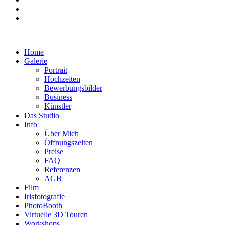
Home
Galerie
Portrait
Hochzeiten
Bewerbungsbilder
Business
Künstler
Das Studio
Info
Über Mich
Öffnungszeiten
Preise
FAQ
Referenzen
AGB
Film
Irisfotografie
PhotoBooth
Virtuelle 3D Touren
Workshops