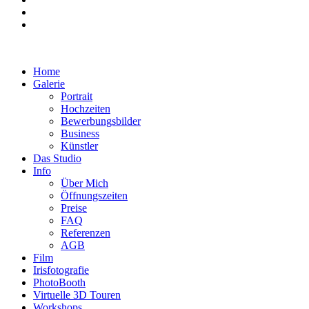
Home
Galerie
Portrait
Hochzeiten
Bewerbungsbilder
Business
Künstler
Das Studio
Info
Über Mich
Öffnungszeiten
Preise
FAQ
Referenzen
AGB
Film
Irisfotografie
PhotoBooth
Virtuelle 3D Touren
Workshops