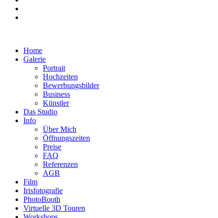
Home
Galerie
Portrait
Hochzeiten
Bewerbungsbilder
Business
Künstler
Das Studio
Info
Über Mich
Öffnungszeiten
Preise
FAQ
Referenzen
AGB
Film
Irisfotografie
PhotoBooth
Virtuelle 3D Touren
Workshops