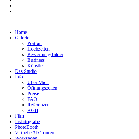
Home
Galerie
Portrait
Hochzeiten
Bewerbungsbilder
Business
Künstler
Das Studio
Info
Über Mich
Öffnungszeiten
Preise
FAQ
Referenzen
AGB
Film
Irisfotografie
PhotoBooth
Virtuelle 3D Touren
Workshops